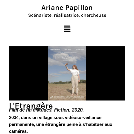
Aller
Ariane Papillon
au
Scénariste, réalisatrice, chercheuse
contenu
Menu
L'Etrangère
Film de fin d’études. Fiction. 2020.
2034, dans un village sous vidéosurveillance
permanente, une étrangère peine à s’habituer aux
caméras.