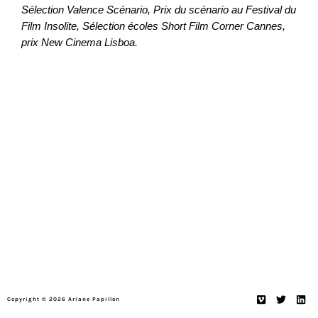
Sélection Valence Scénario, Prix du scénario au Festival du
Film Insolite, Sélection écoles Short Film Corner Cannes,
prix New Cinema Lisboa.
Vimeo
Twitter
Lin
Copyright © 2026 Ariane Papillon